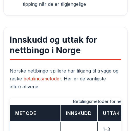
tipping når de er tilgjengelige
Innskudd og uttak for
nettbingo i Norge
Norske nettbingo-spillere har tilgang til trygge og
raske
betalingsmetoder
. Her er de vanligste
alternativene:
Betalingsmetoder for nettbi
METODE
INNSKUDD
UTTAK
1–3