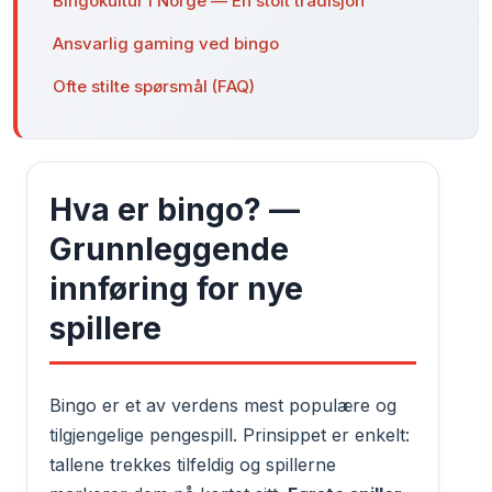
Bingokultur i Norge — En stolt tradisjon
Ansvarlig gaming ved bingo
Ofte stilte spørsmål (FAQ)
Hva er bingo? —
Grunnleggende
innføring for nye
spillere
Bingo er et av verdens mest populære og
tilgjengelige pengespill. Prinsippet er enkelt:
tallene trekkes tilfeldig og spillerne