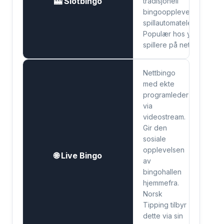
🎰 Slotbingo
tradisjonell
bingoopplevelse med
spillautomatelementer.
Populær hos yngre
spillere på nett.
Nettbingo
med ekte
programleder
via
videostream.
Gir den
sosiale
opplevelsen
🌐 Live Bingo
av
bingohallen
hjemmefra.
Norsk
Tipping tilbyr
dette via sin