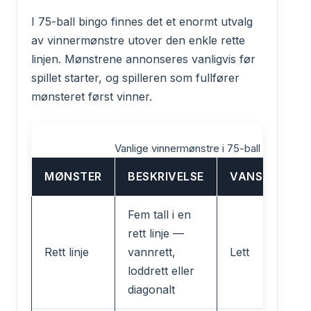
I 75-ball bingo finnes det et enormt utvalg
av vinnermønstre utover den enkle rette
linjen. Mønstrene annonseres vanligvis før
spillet starter, og spilleren som fullfører
mønsteret først vinner.
Vanlige vinnermønstre i 75-ball bingo
MØNSTER
BESKRIVELSE
VANSKELIGH
Fem tall i en
rett linje —
Rett linje
vannrett,
Lett
loddrett eller
diagonalt