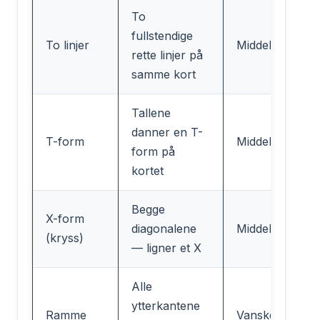
To
fullstendige
To linjer
Middels
rette linjer på
samme kort
Tallene
danner en T-
T-form
Middels
form på
kortet
Begge
X-form
diagonalene
Middels
(kryss)
— ligner et X
Alle
ytterkantene
Ramme
Vanskelig