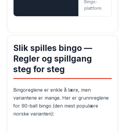
Bingo-
plattform.
Slik spilles bingo —
Regler og spillgang
steg for steg
Bingoreglene er enkle å lære, men
variantene er mange. Her er grunnreglene
for 90-ball bingo (den mest populære
norske varianten):