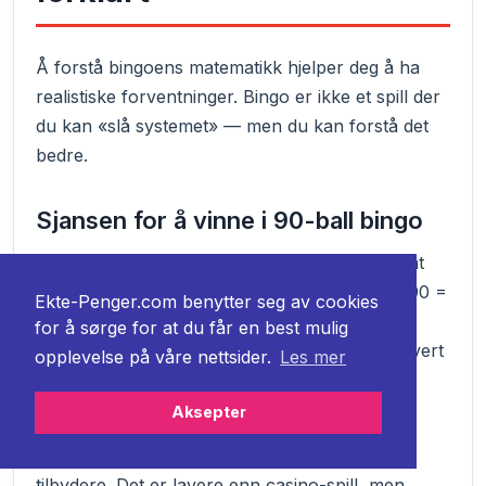
Å forstå bingoens matematikk hjelper deg å ha
realistiske forventninger. Bingo er ikke et spill der
du kan «slå systemet» — men du kan forstå det
bedre.
Sjansen for å vinne i 90-ball bingo
Med ett kort og 90 mulige tall, er sjansen for at
ditt første tall er ett av de 15 på kortet ditt: 15/90 =
Ekte-Penger.com benytter seg av cookies
1/6 ≈ 16,7%. Sjansen for 1-linja (5 riktige i en
for å sørge for at du får en best mulig
rekke av 9 tall på en rad) øker gradvis etter hvert
opplevelse på våre nettsider.
Les mer
som tall trekkes.
Aksepter
Effektiv RTP (Return to Player)
for bingo
varierer typisk mellom 70–80% hos norske
tilbydere. Det er lavere enn casino-spill, men