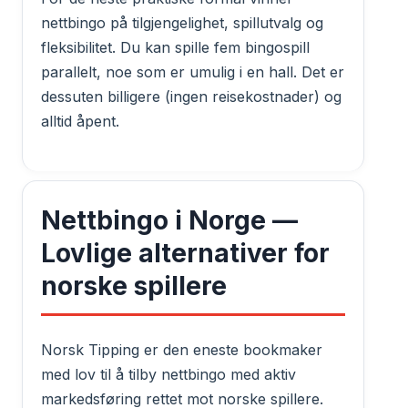
nettbingo på tilgjengelighet, spillutvalg og
fleksibilitet. Du kan spille fem bingospill
parallelt, noe som er umulig i en hall. Det er
dessuten billigere (ingen reisekostnader) og
alltid åpent.
Nettbingo i Norge —
Lovlige alternativer for
norske spillere
Norsk Tipping er den eneste bookmaker
med lov til å tilby nettbingo med aktiv
markedsføring rettet mot norske spillere.